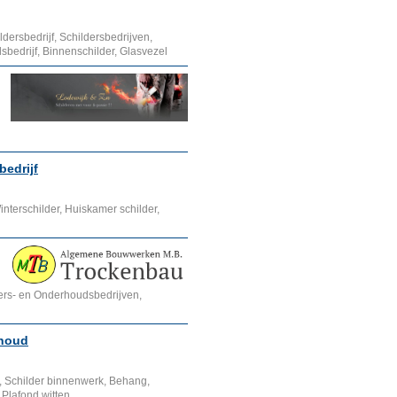
dersbedrijf, Schildersbedrijven,
edrijf, Binnenschilder, Glasvezel
bedrijf
nterschilder, Huiskamer schilder,
ders- en Onderhoudsbedrijven,
rhoud
k, Schilder binnenwerk, Behang,
 Plafond witten