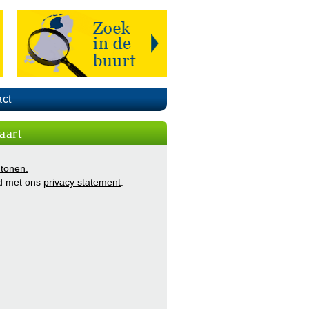
ct
aart
 tonen.
d met ons
privacy statement
.