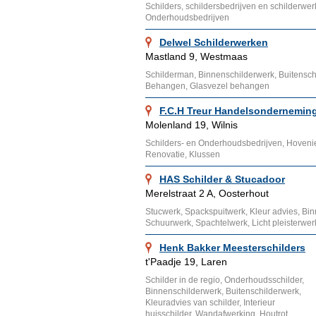
Schilders, schildersbedrijven en schilderwer
Onderhoudsbedrijven
Delwel Schilderwerken
Mastland 9, Westmaas
Schilderman, Binnenschilderwerk, Buitenschi
Behangen, Glasvezel behangen
F.C.H Treur Handelsonderneming
Molenland 19, Wilnis
Schilders- en Onderhoudsbedrijven, Hoveni
Renovatie, Klussen
HAS Schilder & Stucadoor
Merelstraat 2 A, Oosterhout
Stucwerk, Spackspuitwerk, Kleur advies, Binn
Schuurwerk, Spachtelwerk, Licht pleisterwerk
Henk Bakker Meesterschilders
t'Paadje 19, Laren
Schilder in de regio, Onderhoudsschilder,
Binnenschilderwerk, Buitenschilderwerk,
Kleuradvies van schilder, Interieur
huisschilder, Wandafwerking, Houtrot