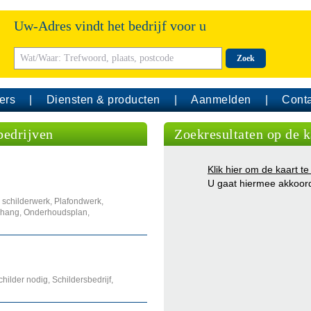
Uw-Adres vindt het bedrijf voor u
Zoek
ers
Diensten & producten
Aanmelden
Conta
bedrijven
Zoekresultaten op de k
Klik hier om de kaart te
U gaat hiermee akkoor
schilderwerk, Plafondwerk,
ehang, Onderhoudsplan,
hilder nodig, Schildersbedrijf,