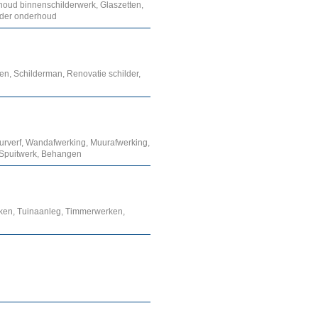
houd binnenschilderwerk, Glaszetten,
lder onderhoud
en, Schilderman, Renovatie schilder,
urverf, Wandafwerking, Muurafwerking,
 Spuitwerk, Behangen
erken, Tuinaanleg, Timmerwerken,