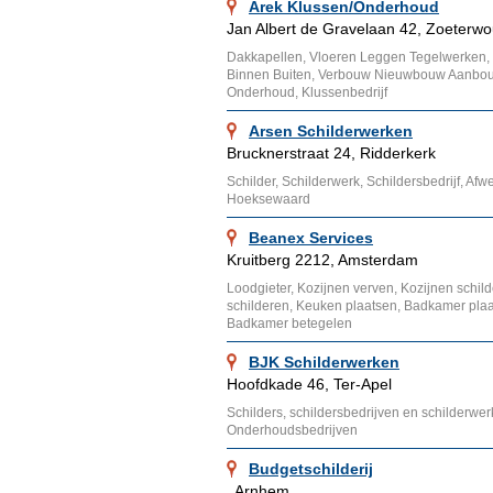
Arek Klussen/Onderhoud
Jan Albert de Gravelaan 42, Zoeterw
Dakkapellen, Vloeren Leggen Tegelwerken,
Binnen Buiten, Verbouw Nieuwbouw Aanbouw
Onderhoud, Klussenbedrijf
Arsen Schilderwerken
Brucknerstraat 24, Ridderkerk
Schilder, Schilderwerk, Schildersbedrijf, Afw
Hoeksewaard
Beanex Services
Kruitberg 2212, Amsterdam
Loodgieter, Kozijnen verven, Kozijnen schil
schilderen, Keuken plaatsen, Badkamer plaat
Badkamer betegelen
BJK Schilderwerken
Hoofdkade 46, Ter-Apel
Schilders, schildersbedrijven en schilderwer
Onderhoudsbedrijven
Budgetschilderij
, Arnhem