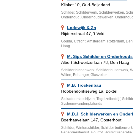
Klinket 10, Oud-Beijerland
Schilder, Schilderwerk, Schilderwerken, Schil
Onderhoud, Onderhoudswerken, Onderhoudsb
Lodewijk & Zn
Rijdersstraat 47, 't Veld
Gouda, Utrecht, Amsterdam, Rotterdam, Den
Haag.
M. Sips Schilder en Onderhouds
Albert Schweitzerlaan 78, Den Haag
Schilder binnenwerk, Schilder buitenwerk, Wi
Witten, Behanger, Glaszetter
M.B. Trockenbau
Hobbendonkseweg 1a, Boxtel
Stukadoorsbedrijven, Tegelzetbedrijf, Schil
Systeemwandenplafonds
M.D.J. Schilderwerken en Onde
Boerhaavelaan 147, Oosterhout
Schilder, Winterschilder, Schilder buitenwer
Behangersbedrijf, Houtrot, Houtrot reparatie,