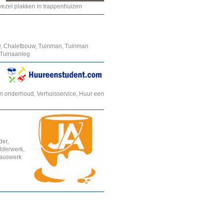
svezel plakken in trappenhuizen
w, Chaletbouw, Tuinman, Tuinman
 Tuinaanleg
n onderhoud, Verhuisservice, Huur een
der,
ilderwerk,
Sauswerk