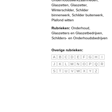
Onderhoudswerkzaamheden,
Glaszetten, Glaszetter,
Winterschilder, Schilder
binnenwerk, Schilder buitenwerk,
Plafond witten
Rubrieken:
Onderhoud
,
Glaszetters en Glaszetbedrijven
,
Schilders- en Onderhoudsbedrijven
Overige rubrieken:
A
B
C
D
E
F
G
H
I
J
K
L
M
N
O
P
Q
R
S
T
U
V
W
X
Y
Z