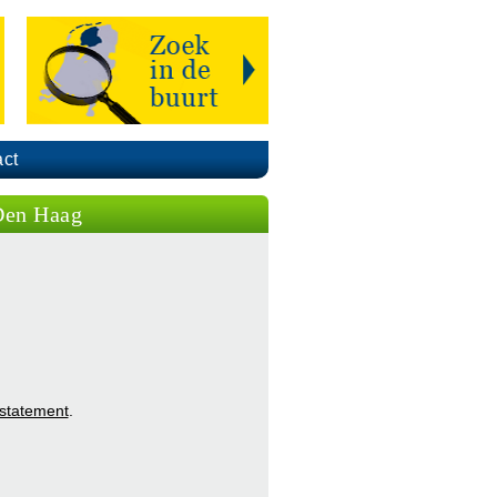
ct
 Den Haag
 statement
.