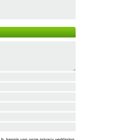
b. kennis van onze
privacy verklaring
.