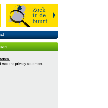
ct
aart
 tonen.
d met ons
privacy statement
.