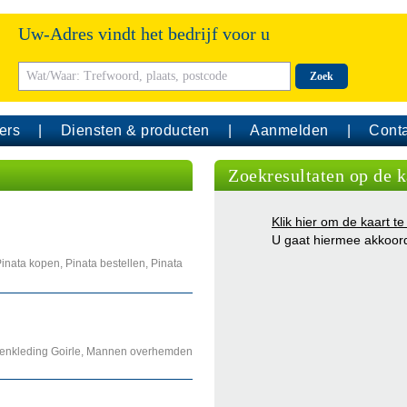
Uw-Adres vindt het bedrijf voor u
Zoek
ers
Diensten & producten
Aanmelden
Conta
Zoekresultaten op de k
Klik hier om de kaart te
U gaat hiermee akkoor
Pinata kopen, Pinata bestellen, Pinata
renkleding Goirle, Mannen overhemden