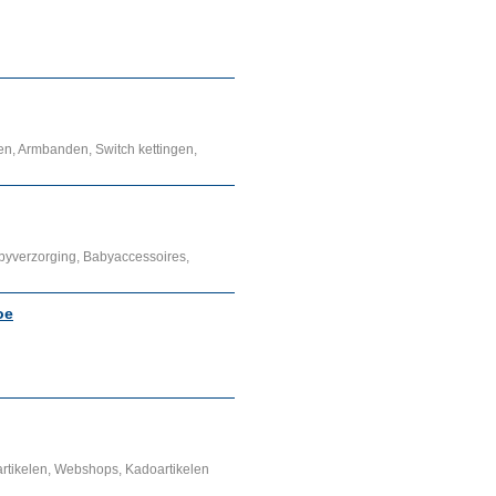
len, Armbanden, Switch kettingen,
yverzorging, Babyaccessoires,
oe
artikelen, Webshops, Kadoartikelen