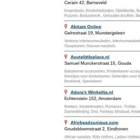
Ceram 42, Barneveld
Kraamkado, Kinderkadootjes, Opkikkertje, Ba
Puzzels, Boduurwerk , Gehaakte knuffels, Bed
Abitare Online
Gelrestraat 19, Munstergeleen
Verkoop interieurmeubelen, Interieurmeubele
Slaapkamer, Nieuwe meubels
Acutelittleplace.nl
Samuel Munckerstraat 15, Gouda
Babykamer accessoires, Kinderkamer access
Kleedjes voor kinderkamer, Dekentjes voor b
Boxkleed, Speelkleed
Adora's Winkeltje.nl
Echtenstein 152, Amsterdam
Boeken, Kinderboeken, Romance, Thriller,
Dameskleding, Dvd, Fantasy, Misdaad, Ams
Afrobeadsunique.com
Goudsbloemstraat 2, Eindhoven
African sandals, Kids clothes, Ladies clothes