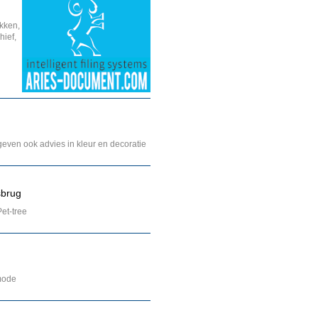
kken,
hief,
geven ook advies in kleur en decoratie
sbrug
et-tree
mode