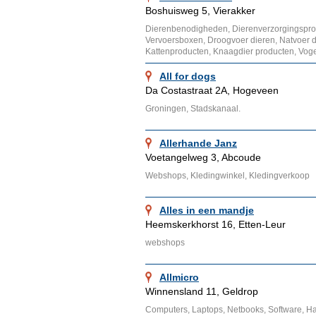
Boshuisweg 5, Vierakker
Dierenbenodigheden, Dierenverzorgingsprod
Vervoersboxen, Droogvoer dieren, Natvoer 
Kattenproducten, Knaagdier producten, Vog
All for dogs
Da Costastraat 2A, Hogeveen
Groningen, Stadskanaal.
Allerhande Janz
Voetangelweg 3, Abcoude
Webshops, Kledingwinkel, Kledingverkoop
Alles in een mandje
Heemskerkhorst 16, Etten-Leur
webshops
Allmicro
Winnensland 11, Geldrop
Computers, Laptops, Netbooks, Software, Hard