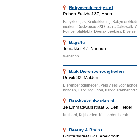
Babymerkkleertjes.nl
Robert Stolzhof 37, Hoorn
Babykleertjes, Kinderkleding, Babymerkkled
merken, Duckybeau S&D lechic Cakewalk, 
Poincer blablabla, Doerak Beebies, Divers
Bags4u
Tomakker 47, Nuenen
Webshop
Bark Dierenbenodigheden
Dravik 32, Malden
Dierenbenodigheden, Vers vlees voor honde
honden, Dark Dog Food, Bark dierenbenod
Barokkekrijtborden.nl
1e Emmadwarsstraat 6, Den Helder
Krijtbord, Krijtborden, Krijtborden barok
Beauty & Brains
Gruttersdreef 621, Apeldoorn