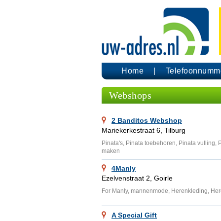
Home
Telefoonnumm
Webshops
2 Banditos Webshop
Mariekerkestraat 6, Tilburg
Pinata's, Pinata toebehoren, Pinata vulling, 
maken
4Manly
Ezelvenstraat 2, Goirle
For Manly, mannenmode, Herenkleding, He
A Special Gift