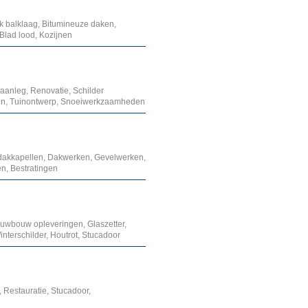
 balklaag, Bitumineuze daken,
 Blad lood, Kozijnen
aanleg, Renovatie, Schilder
en, Tuinontwerp, Snoeiwerkzaamheden
 dakkapellen, Dakwerken, Gevelwerken,
n, Bestratingen
euwbouw opleveringen, Glaszetter,
nterschilder, Houtrot, Stucadoor
 Restauratie, Stucadoor,