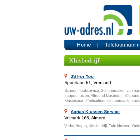
Home
Telefoonnumm
Klusbedrijf
3S For You
Spoorlaan 51, Vreeland
Schoonmaakservice, Schoonmaken van pa
trappenhuizen, Allround klusbedrijf, Allroun
Klusjesman, Particuliere schoonmaakdienst
Aarias Klussen Service
Vrijmark 168, Almere
Verhuizingen, Klusbedrijf, Tuin klussen, Ont