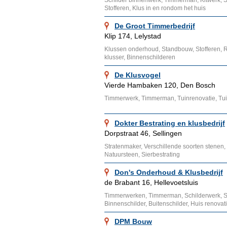
Schilder binnenwerk, Timmerman, Kitwerk, Sc
Stofferen, Klus in en rondom het huis
De Groot Timmerbedrijf
Klip 174, Lelystad
Klussen onderhoud, Standbouw, Stofferen,
klusser, Binnenschilderen
De Klusvogel
Vierde Hambaken 120, Den Bosch
Timmerwerk, Timmerman, Tuinrenovatie, Tui
Dokter Bestrating en klusbedrijf
Dorpstraat 46, Sellingen
Stratenmaker, Verschillende soorten stenen, K
Natuursteen, Sierbestrating
Don's Onderhoud & Klusbedrijf
de Brabant 16, Hellevoetsluis
Timmerwerken, Timmerman, Schilderwerk, Sc
Binnenschilder, Buitenschilder, Huis renova
DPM Bouw