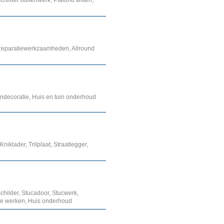
hilder buitenwerk, Plafond witten,
 Reparatiewerkzaamheden, Allround
ndecoratie, Huis en tuin onderhoud
niklader, Trilplaat, Straatlegger,
hilder, Stucadoor, Stucwerk,
tie werken, Huis onderhoud