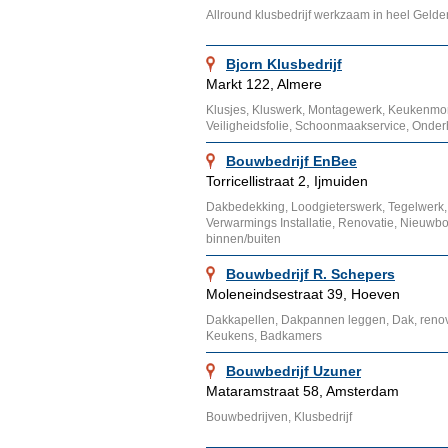
Allround klusbedrijf werkzaam in heel Gelde
Bjorn Klusbedrijf
Markt 122, Almere
Klusjes, Kluswerk, Montagewerk, Keukenmon
Veiligheidsfolie, Schoonmaakservice, Onder
Bouwbedrijf EnBee
Torricellistraat 2, Ijmuiden
Dakbedekking, Loodgieterswerk, Tegelwerk
Verwarmings Installatie, Renovatie, Nieuw
binnen/buiten
Bouwbedrijf R. Schepers
Moleneindsestraat 39, Hoeven
Dakkapellen, Dakpannen leggen, Dak, renov
Keukens, Badkamers
Bouwbedrijf Uzuner
Mataramstraat 58, Amsterdam
Bouwbedrijven, Klusbedrijf