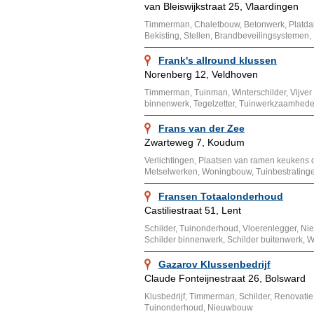
van Bleiswijkstraat 25, Vlaardingen
Timmerman, Chaletbouw, Betonwerk, Platdak
Bekisting, Stellen, Brandbeveilingsystemen,
Frank's allround klussen
Norenberg 12, Veldhoven
Timmerman, Tuinman, Winterschilder, Vijver 
binnenwerk, Tegelzetter, Tuinwerkzaamhed
Frans van der Zee
Zwarteweg 7, Koudum
Verlichtingen, Plaatsen van ramen keukens
Metselwerken, Woningbouw, Tuinbestratinge
Fransen Totaalonderhoud
Castiliestraat 51, Lent
Schilder, Tuinonderhoud, Vloerenlegger, Ni
Schilder binnenwerk, Schilder buitenwerk, Wi
Gazarov Klussenbedrijf
Claude Fonteijnestraat 26, Bolsward
Klusbedrijf, Timmerman, Schilder, Renovatie,
Tuinonderhoud, Nieuwbouw