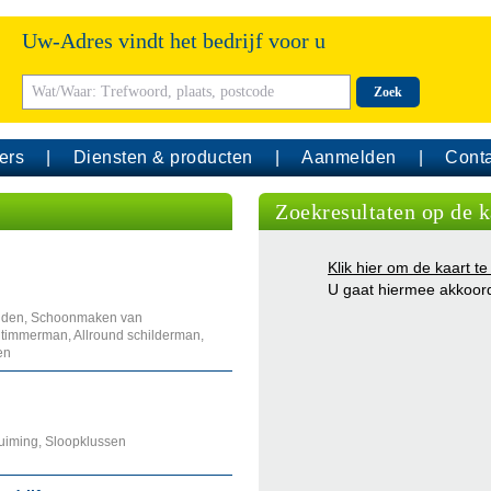
Uw-Adres vindt het bedrijf voor u
Zoek
ers
Diensten & producten
Aanmelden
Conta
Zoekresultaten op de k
Klik hier om de kaart te
U gaat hiermee akkoor
nden, Schoonmaken van
d timmerman, Allround schilderman,
en
ruiming, Sloopklussen