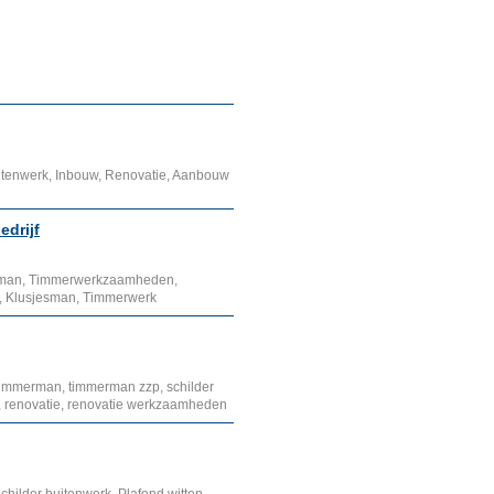
uitenwerk, Inbouw, Renovatie, Aanbouw
edrijf
erman, Timmerwerkzaamheden,
er, Klusjesman, Timmerwerk
timmerman, timmerman zzp, schilder
 renovatie, renovatie werkzaamheden