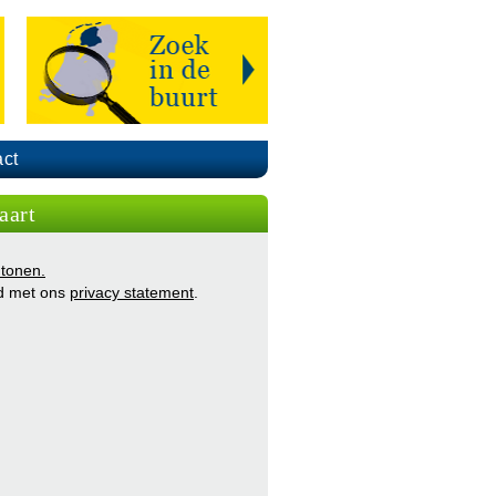
ct
aart
 tonen.
d met ons
privacy statement
.