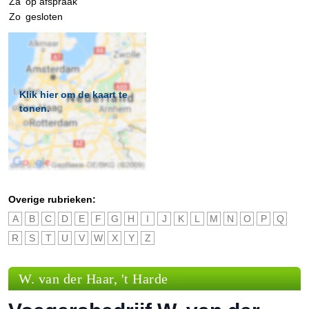
Za
op afspraak
Zo
gesloten
Klik hier om de kaart te
tonen.
Overige rubrieken:
A
B
C
D
E
F
G
H
I
J
K
L
M
N
O
P
Q
R
S
T
U
V
W
X
Y
Z
W. van der Haar, 't Harde