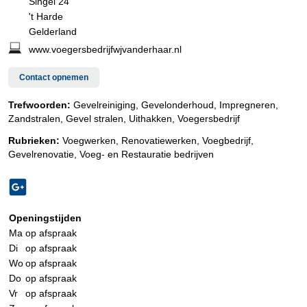
Singel 24
't Harde
Gelderland
www.voegersbedrijfwjvanderhaar.nl
Contact opnemen
Trefwoorden:
Gevelreiniging, Gevelonderhoud, Impregneren,
Zandstralen, Gevel stralen, Uithakken, Voegersbedrijf
Rubrieken:
Voegwerken
,
Renovatiewerken
,
Voegbedrijf
,
Gevelrenovatie
,
Voeg- en Restauratie bedrijven
Openingstijden
Ma
op afspraak
Di
op afspraak
Wo
op afspraak
Do
op afspraak
Vr
op afspraak