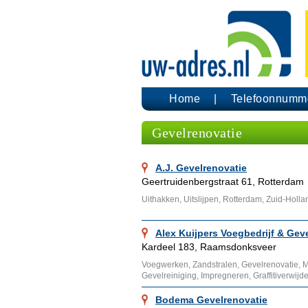
Home
Telefoonnumm
Gevelrenovatie
A.J. Gevelrenovatie
Geertruidenbergstraat 61, Rotterdam
Uithakken, Uitslijpen, Rotterdam, Zuid-Holla
Alex Kuijpers Voegbedrijf & Gev
Kardeel 183, Raamsdonksveer
Voegwerken, Zandstralen, Gevelrenovatie, M
Gevelreiniging, Impregneren, Graffitiverwij
Bodema Gevelrenovatie