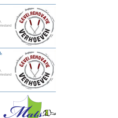
n,
Friesland
d-
n,
Friesland