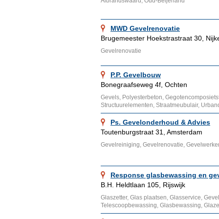
Albrandswaard, Oud-Beijerland
MWD Gevelrenovatie
Brugemeester Hoekstrastraat 30, Nijk
Gevelrenovatie
P.P. Gevelbouw
Bonegraafseweg 4f, Ochten
Gevels, Polyesterbeton, Gegotencomposiets
Structuurelementen, Straatmeubulair, Urban
Ps. Gevelonderhoud & Advies
Toutenburgstraat 31, Amsterdam
Gevelreiniging, Gevelrenovatie, Gevelwerke
Response glasbewassing en gev
B.H. Heldtlaan 105, Rijswijk
Glaszetter, Glas plaatsen, Glasservice, Gevel
Telescoopbewassing, Glasbewassing, Glazen