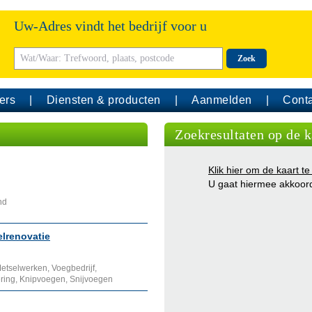
Uw-Adres vindt het bedrijf voor u
Zoek
ers
Diensten & producten
Aanmelden
Conta
Zoekresultaten op de k
Klik hier om de kaart te
U gaat hiermee akkoor
nd
elrenovatie
etselwerken, Voegbedrijf,
dering, Knipvoegen, Snijvoegen