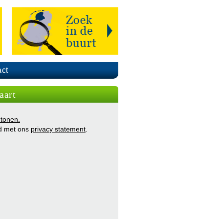
ct
aart
 tonen.
d met ons
privacy statement
.