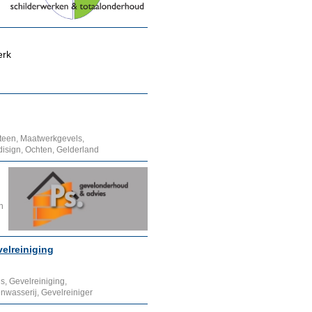
erk
teen, Maatwerkgevels,
disign, Ochten, Gelderland
n
elreiniging
s, Gevelreiniging,
wasserij, Gevelreiniger