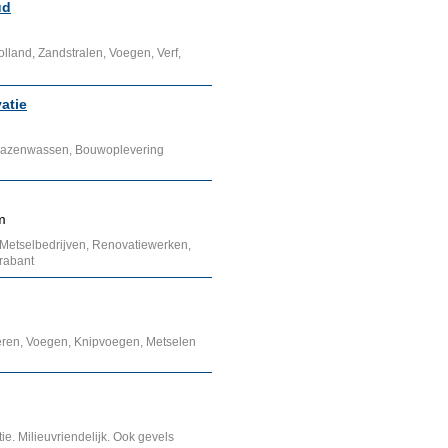
ud
lland, Zandstralen, Voegen, Verf,
atie
Glazenwassen, Bouwoplevering
m
Metselbedrijven, Renovatiewerken,
rabant
neren, Voegen, Knipvoegen, Metselen
ie. Milieuvriendelijk. Ook gevels