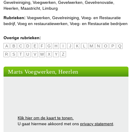
Gevelreiniging, Voegwerken, Gevelwerken, Gevelrenovatie,
Heerlen, Maastricht, Limburg
Rubrieken:
Voegwerken
,
Gevelreiniging
,
Voeg- en Restauratie
bedrijf
,
Voeg en restauratiewerken
,
Voeg- en Restauratie bedrijven
Overige rubrieken:
A
B
C
D
E
F
G
H
I
J
K
L
M
N
O
P
Q
R
S
T
U
V
W
X
Y
Z
Marts Voegwerken, Heerlen
Klik hier om de kaart te tonen.
U gaat hiermee akkoord met ons
privacy statement
.