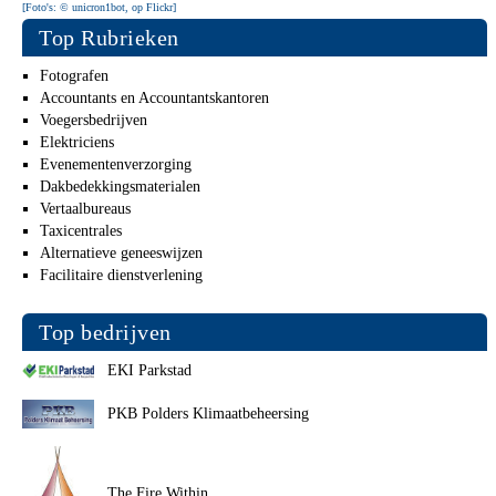
[Foto's: © unicron1bot, op Flickr]
Top Rubrieken
Fotografen
Accountants en Accountantskantoren
Voegersbedrijven
Elektriciens
Evenementenverzorging
Dakbedekkingsmaterialen
Vertaalbureaus
Taxicentrales
Alternatieve geneeswijzen
Facilitaire dienstverlening
Top bedrijven
EKI Parkstad
PKB Polders Klimaatbeheersing
The Fire Within