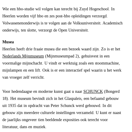
Wie een hbo-studie wil volgen kan terecht bij Zuyd Hogeschool. In
Heerlen worden vijf hbo en zes post-hbo opleidingen verzorgd.
Volwassenenonderwijs is te volgen aan de Volksuniversiteit. Academisch
onderwijs, ten slotte, verzorgt de Open Universiteit.
Musea
Heerlen heeft drie fraaie musea die een bezoek waard zijn. Zo is er het
Nederlands Mijnmuseum
(Mijnmuseumpad 2), gehuisvest in een
voormalige mijnschacht. U vindt er werktuig zoals een stoommachine,
mijnlampen en een lift. Ook is er een interactief spel waarin u het werk
van vroeger zelf verricht.
Voor hedendaagse en moderne kunst gaat u naar
SCHUNCK
(Bongerd
18). Het museum bevindt zich in het Glaspaleis, een befaamd gebouw
uit 1935 dat in opdracht van Peter Schunck werd gebouwd. In dit
gebouw zijn meerdere culturele instellingen verzameld. U kunt er naast
de jaarlijks ongeveer tien beeldende exposities ook terecht voor
literatuur, dans en muziek.