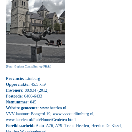
[Foto: © glenn Comvalius, op Flickr]
Provincie:
Limburg
Oppervlakte:
45,5 km²
Inwoners:
88.934 (2012)
Postcode:
6400-6433
Netnummer:
045
Website gemeente:
www.heerlen.nl
VVV-kantoor: Bongerd 19,
www.vvvzuidlimburg.nl
,
www.heerlen.nl/Pub/Home/Genieten.html
Bereikbaarheid:
Auto: A76, A79. Trein: Heerlen, Heerlen De Kissel,
Heerlen Woonboulevard.