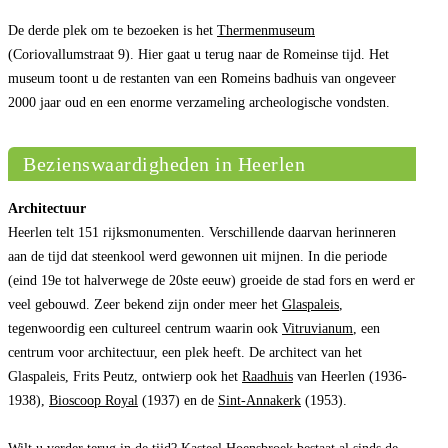
De derde plek om te bezoeken is het
Thermenmuseum
(Coriovallumstraat 9). Hier gaat u terug naar de Romeinse tijd. Het
museum toont u de restanten van een Romeins badhuis van ongeveer
2000 jaar oud en een enorme verzameling archeologische vondsten.
Bezienswaardigheden in Heerlen
Architectuur
Heerlen telt 151 rijksmonumenten. Verschillende daarvan herinneren
aan de tijd dat steenkool werd gewonnen uit mijnen. In die periode
(eind 19e tot halverwege de 20ste eeuw) groeide de stad fors en werd er
veel gebouwd. Zeer bekend zijn onder meer het
Glaspaleis
,
tegenwoordig een cultureel centrum waarin ook
Vitruvianum
, een
centrum voor architectuur, een plek heeft. De architect van het
Glaspaleis, Frits Peutz, ontwierp ook het
Raadhuis
van Heerlen (1936-
1938),
Bioscoop Royal
(1937) en de
Sint-Annakerk
(1953).