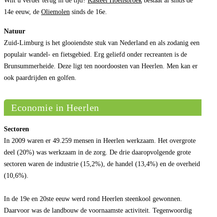
Wilt u verder terug in de tijd?
Kasteel Hoensbroek
bestaat al sinds de
14e eeuw, de
Oliemolen
sinds de 16e.
Natuur
Zuid-Limburg is het glooiendste stuk van Nederland en als zodanig een
populair wandel- en fietsgebied. Erg geliefd onder recreanten is de
Brunsummerheide. Deze ligt ten noordoosten van Heerlen. Men kan er
ook paardrijden en golfen.
Economie in Heerlen
Sectoren
In 2009 waren er 49.259 mensen in Heerlen werkzaam. Het overgrote
deel (20%) was werkzaam in de zorg. De drie daaropvolgende grote
sectoren waren de industrie (15,2%), de handel (13,4%) en de overheid
(10,6%).
In de 19e en 20ste eeuw werd rond Heerlen steenkool gewonnen.
Daarvoor was de landbouw de voornaamste activiteit. Tegenwoordig