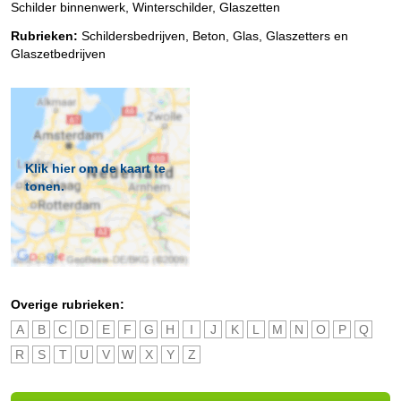
Schilder binnenwerk, Winterschilder, Glaszetten
Rubrieken:
Schildersbedrijven
,
Beton
,
Glas
,
Glaszetters en
Glaszetbedrijven
Klik hier om de kaart te
tonen.
Overige rubrieken:
A
B
C
D
E
F
G
H
I
J
K
L
M
N
O
P
Q
R
S
T
U
V
W
X
Y
Z