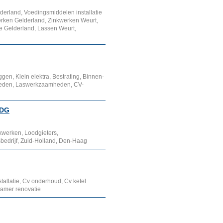
elderland, Voedingsmiddelen installatie
werken Gelderland, Zinkwerken Weurt,
ie Gelderland, Lassen Weurt,
gen, Klein elektra, Bestrating, Binnen-
heden, Laswerkzaamheden, CV-
MDG
kwerken, Loodgieters,
bedrijf, Zuid-Holland, Den-Haag
tallatie, Cv onderhoud, Cv ketel
dkamer renovatie