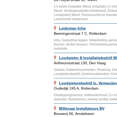
CV ketels installatie Weurt, Installatie CV G
Weurt, Voedinginstallatie Gelderland, Zink
Loodgieterij Weurt, Farmaceurtische Industr
Lastechniek Gelderland
Leidsman Infra
Beeningerstraat 7 C, Rotterdam
Infra, Gasleiding leggen, Waterleiding aanleg
klussen, Buiten-klussen, Timmerwerkzaam
installatie
Loodgieter & Installatiebedrijf 
Antheunisstraat 130, Den Haag
Sanitair, Dakwerkzaamheden, Riolering, Zin
Loodgietersbedrijf, Onderhoudswerken, Klus
Loodgietersbedrijf lc. Vermeulen
Oudedijk 245 A, Rotterdam
Ontstoppingsservice, Ketelonderhoud, Cv ins
reparatie, Rioolservice, Aanleg sanitair, ba
Millenaar Installateurs BV
Bouwerij 56, Amstelveen