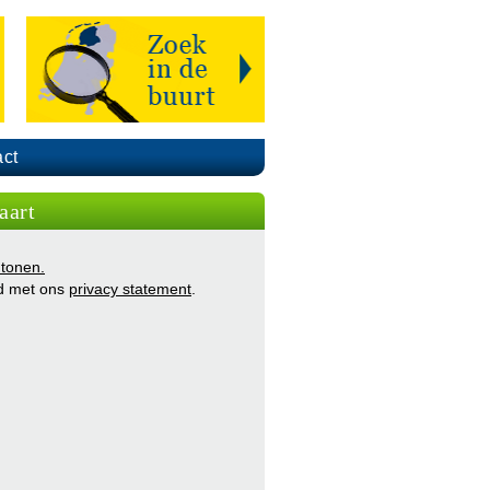
ct
aart
 tonen.
d met ons
privacy statement
.