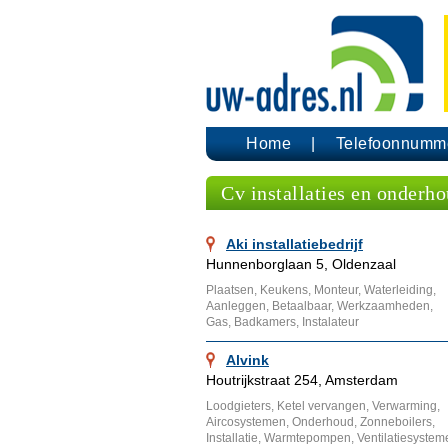
Home
Telefoonnumm
Cv installaties en onderh
Aki installatiebedrijf
Hunnenborglaan 5, Oldenzaal
Plaatsen, Keukens, Monteur, Waterleiding,
Aanleggen, Betaalbaar, Werkzaamheden,
Gas, Badkamers, Instalateur
Alvink
Houtrijkstraat 254, Amsterdam
Loodgieters, Ketel vervangen, Verwarming,
Aircosystemen, Onderhoud, Zonneboilers,
Installatie, Warmtepompen, Ventilatiesysteme