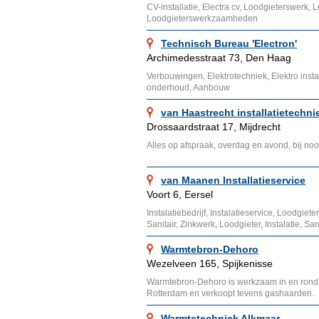
CV-installatie, Electra cv, Loodgieterswerk, 
Loodgieterswerkzaamheden
Technisch Bureau 'Electron'
Archimedesstraat 73, Den Haag
Verbouwingen, Elektrotechniek, Elektro install
onderhoud, Aanbouw
van Haastrecht installatietechni
Drossaardstraat 17, Mijdrecht
Alles op afspraak, overdag en avond, bij no
van Maanen Installatieservice
Voort 6, Eersel
Instalatiebedrijf, Instalatieservice, Loodgie
Sanitair, Zinkwerk, Loodgieter, Instalatie, San
Warmtebron-Dehoro
Wezelveen 165, Spijkenisse
Warmtebron-Dehoro is werkzaam in en rond
Rotterdam en verkoopt tevens gashaarden.
Warmtetechniek Alkmaar