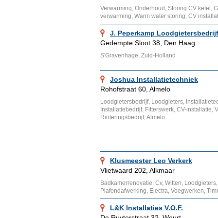
Verwarming, Onderhoud, Storing CV ketel, Ga
verwarming, Warm water storing, CV installati
J. Peperkamp Loodgietersbedrij
Gedempte Sloot 38, Den Haag
S'Gravenhage, Zuid-Holland
Joshua Installatietechniek
Rohofstraat 60, Almelo
Loodgietersbedrijf, Loodgieters, Installatiete
Installatiebedrijf, Fitterswerk, CV-installatie,
Rioleringsbedrijf, Almelo
Klusmeester Leo Verkerk
Vlietwaard 202, Alkmaar
Badkamerrenovatie, Cv, Witten, Loodgieters,
Plafondafwerking, Electra, Voegwerken, Ti
L&K Installaties V.O.F.
De Ruyterstraat 32, Weurt