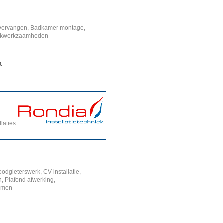
 vervangen, Badkamer montage,
Dakwerkzaamheden
a
llaties
dgieterswerk, CV installatie,
 Plafond afwerking,
amen