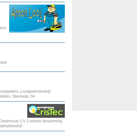
mers,
maar
Loodgieters, Loodgietersbedrijf,
laties, Steenwijk, De
Onderhoud, CV, Centrale Verwarming,
allatiebedrijf