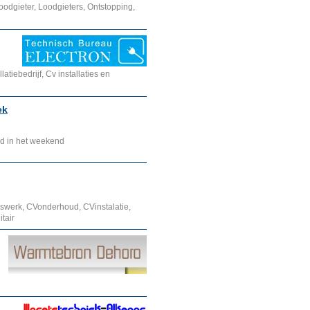
Loodgieter, Loodgieters, Ontstopping,
atiebedrijf, Cv installaties en
ek
od in het weekend
terswerk, CVonderhoud, CVinstalatie,
itair