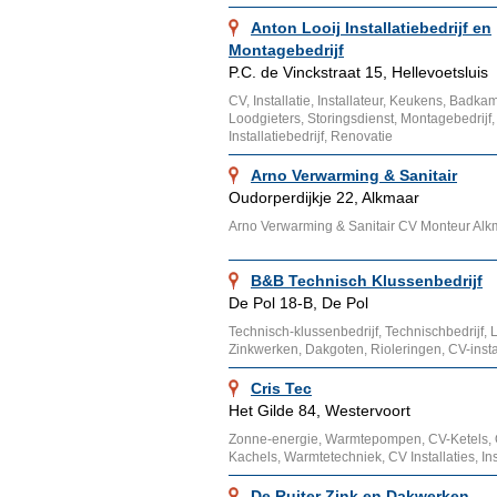
Anton Looij Installatiebedrijf en
Montagebedrijf
P.C. de Vinckstraat 15, Hellevoetsluis
CV, Installatie, Installateur, Keukens, Badka
Loodgieters, Storingsdienst, Montagebedrijf,
Installatiebedrijf, Renovatie
Arno Verwarming & Sanitair
Oudorperdijkje 22, Alkmaar
Arno Verwarming & Sanitair CV Monteur Alk
B&B Technisch Klussenbedrijf
De Pol 18-B, De Pol
Technisch-klussenbedrijf, Technischbedrijf, 
Zinkwerken, Dakgoten, Rioleringen, CV-instal
Cris Tec
Het Gilde 84, Westervoort
Zonne-energie, Warmtepompen, CV-Ketels, 
Kachels, Warmtetechniek, CV Installaties, Inst
De Ruiter Zink en Dakwerken