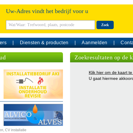
Uw-Adres vindt het bedrijf voor u
Zoek
ers
Diensten & producten
Aanmelden
Conta
oud
Zoekresultaten op de k
Klik hier om de kaart te
U gaat hiermee akkoor
n, CV installatie