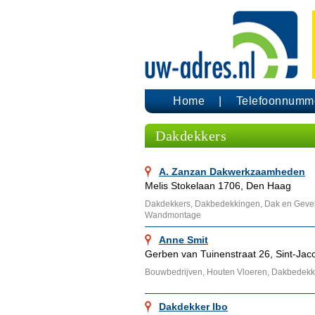
Home
Telefoonnumm
Dakdekkers
A. Zanzan Dakwerkzaamheden
Melis Stokelaan 1706, Den Haag
Dakdekkers, Dakbedekkingen, Dak en Gevelb
Wandmontage
Anne Smit
Gerben van Tuinenstraat 26, Sint-Jac
Bouwbedrijven, Houten Vloeren, Dakbedekki
Dakdekker Ibo