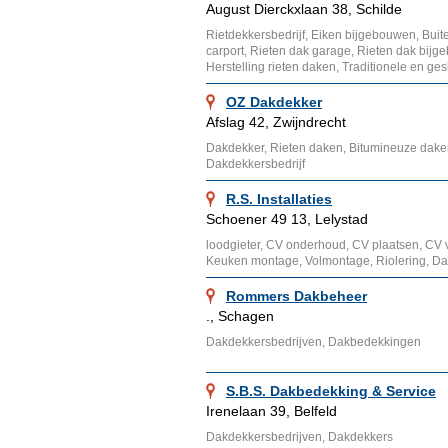
August Dierckxlaan 38, Schilde
Rietdekkersbedrijf, Eiken bijgebouwen, Bui
carport, Rieten dak garage, Rieten dak bij
Herstelling rieten daken, Traditionele en ges
OZ Dakdekker
Afslag 42, Zwijndrecht
Dakdekker, Rieten daken, Bitumineuze dak
Dakdekkersbedrijf
R.S. Installaties
Schoener 49 13, Lelystad
loodgieter, CV onderhoud, CV plaatsen, CV
Keuken montage, Volmontage, Riolering, 
Rommers Dakbeheer
., Schagen
Dakdekkersbedrijven, Dakbedekkingen
S.B.S. Dakbedekking & Service
Irenelaan 39, Belfeld
Dakdekkersbedrijven, Dakdekkers