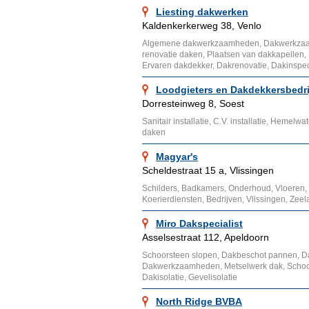
Liesting dakwerken
Kaldenkerkerweg 38, Venlo
Algemene dakwerkzaamheden, Dakwerkzaa
renovatie daken, Plaatsen van dakkapellen, 
Ervaren dakdekker, Dakrenovatie, Dakinspec
Loodgieters en Dakdekkersbedrij
Dorresteinweg 8, Soest
Sanitair installatie, C.V. installatie, Hemelw
daken
Magyar's
Scheldestraat 15 a, Vlissingen
Schilders, Badkamers, Onderhoud, Vloeren,
Koerierdiensten, Bedrijven, Vlissingen, Zee
Miro Dakspecialist
Asselsestraat 112, Apeldoorn
Schoorsteen slopen, Dakbeschot pannen, D
Dakwerkzaamheden, Metselwerk dak, Schoors
Dakisolatie, Gevelisolatie
North Ridge BVBA