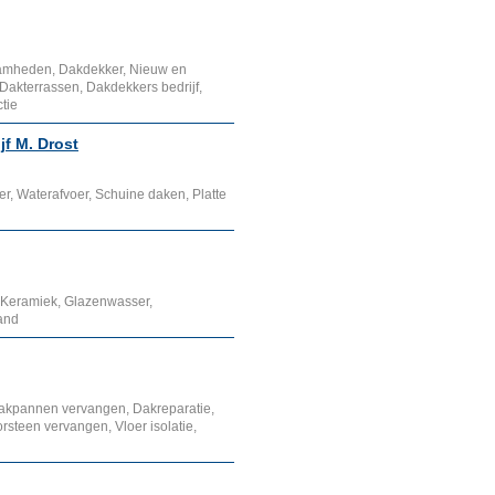
mheden, Dakdekker, Nieuw en
Dakterrassen, Dakdekkers bedrijf,
tie
f M. Drost
ater, Waterafvoer, Schuine daken, Platte
 Keramiek, Glazenwasser,
land
akpannen vervangen, Dakreparatie,
teen vervangen, Vloer isolatie,