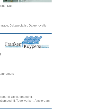
king, Dak
ratie, Dakspecialist, Dakrenovatie,
g
, Aannemers
edrijf, Schildersbedrijf,
ttersbedrijf, Tegelwerken, Amsterdam,