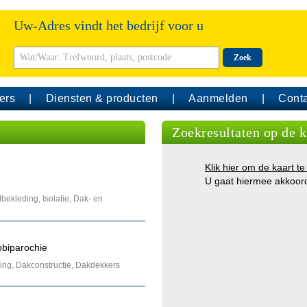
Uw-Adres vindt het bedrijf voor u
Zoek
ers
Diensten & producten
Aanmelden
Conta
Zoekresultaten op de k
Klik hier om de kaart te
U gaat hiermee akkoor
ekleding, Isolatie, Dak- en
obiparochie
ng, Dakconstructie, Dakdekkers