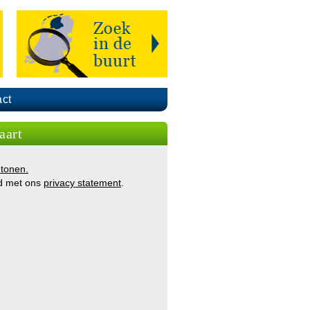
ct
aart
 tonen.
d met ons
privacy statement
.