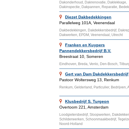
Dakonderhoud, Dakrenovatie, Daklekkage,
Dakinspectie, Dakpannen, Reparatie, Bedek
Diezet Dakbedekkingen
Parallelweg 101A, Veenendaal
Dakbedekkingen, Dakdekkersbedrijf, Dakrepa
Dakwerken, EPDM, Veenendaal, Utrecht
Franken en Kuypers
Pannendekkersbedrijf B.V.
Breestraat 10, Someren
Eindhoven, Breda, Venlo, Den-Bosch, Tilbur
Gert van Dam Dakdekkersbedrijf
Pastoor Woltersweg 13, Renkum
Renkum, Gelderland, Particulier, Bedrijven
Klusbedrijf S. Turgeon
Overtoom 221, Amsterdam
Loodgietersbedrijf, Sloopwerken, Dakdekkersb
Schilderwerken, Schoonmaakbedrijf, Tegelze
Noord-Holland