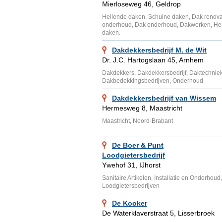
Mierloseweg 46, Geldrop
Hellende daken, Schuine daken, Dak renova
onderhoud, Dak onderhoud, Dakwerken, Hers
daken.
Dakdekkersbedrijf M. de Wit
Dr. J.C. Hartogslaan 45, Arnhem
Dakdekkers, Dakdekkersbedrijf, Daktechnie
Dakbedekkingsbedrijven, Onderhoud
Dakdekkersbedrijf van Wissem
Hermesweg 8, Maastricht
Maastricht, Noord-Brabant
De Boer & Punt
Loodgietersbedrijf
Ywehof 31, IJhorst
Sanitaire Artikelen, Installatie en Onderhoud
Loodgietersbedrijven
De Kooker
De Waterklaverstraat 5, Lisserbroek