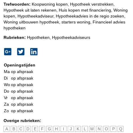
Trefwoorden:
Koopwoning kopen, Hypotheek verstrekken,
Hypotheek uit laten rekenen, Huis kopen met financiering, Woning
kopen, Hypotheekadviseur, Hypotheekadvies in de regio zoeken,
Woning uitbouwen hypotheek, starters woning, Financieel advies
hypotheken
Rubrieken:
Hypotheken
,
Hypotheekadviseurs
Openingstijden
Ma
op afspraak
Di
op afspraak
Wo
op afspraak
Do
op afspraak
Vr
op afspraak
Za
op afspraak
Zo
op afspraak
Overige rubrieken:
A
B
C
D
E
F
G
H
I
J
K
L
M
N
O
P
Q