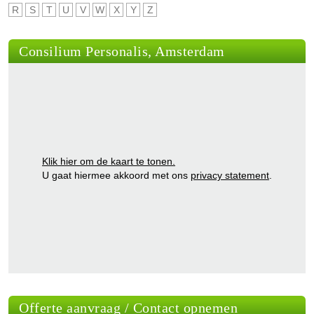
R
S
T
U
V
W
X
Y
Z
Consilium Personalis, Amsterdam
Klik hier om de kaart te tonen.
U gaat hiermee akkoord met ons
privacy statement
.
Offerte aanvraag / Contact opnemen