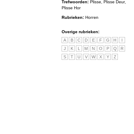
Trefwoorden:
Plisse, Plisse Deur,
Plisse Hor
Rubrieken:
Horren
Overige rubrieken:
A
B
C
D
E
F
G
H
I
J
K
L
M
N
O
P
Q
R
S
T
U
V
W
X
Y
Z