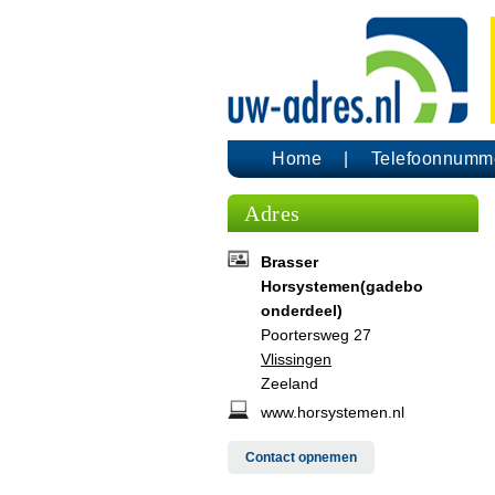
Home
Telefoonnumm
Adres
Brasser
Horsystemen(gadebo
onderdeel)
Poortersweg 27
Vlissingen
Zeeland
www.horsystemen.nl
Contact opnemen