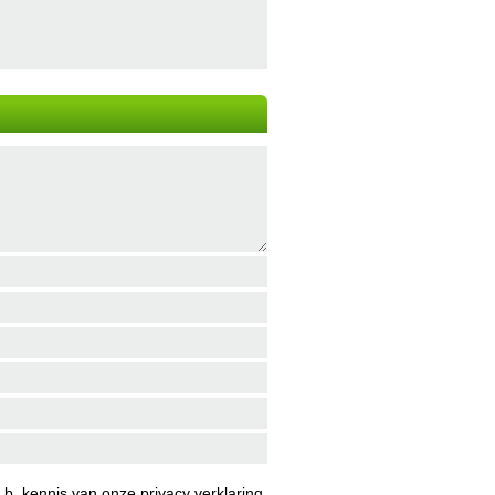
b. kennis van onze
privacy verklaring
.