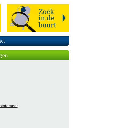
ct
gen
 statement
.