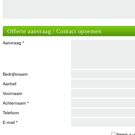
Offerte aanvraag / Contact opnemen
Aanvraag *
Bedrijfsnaam
Aanhef
Voornaam
Achternaam *
Telefoon
E-mail *
Neem a.u.