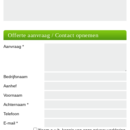
Offerte aanvraag / Contact opnemen
Aanvraag *
Bedrijfsnaam
Aanhef
Voornaam
Achternaam *
Telefoon
E-mail *
Neem a.u.b. kennis van onze
privacy verklaring
.