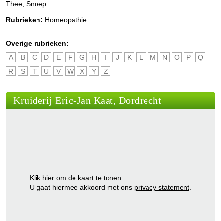
Thee, Snoep
Rubrieken:
Homeopathie
Overige rubrieken:
A
B
C
D
E
F
G
H
I
J
K
L
M
N
O
P
Q
R
S
T
U
V
W
X
Y
Z
Kruiderij Eric-Jan Kaat, Dordrecht
Klik hier om de kaart te tonen.
U gaat hiermee akkoord met ons
privacy statement
.