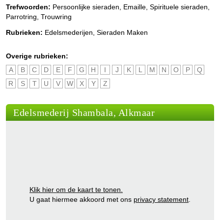
Trefwoorden:
Persoonlijke sieraden, Emaille, Spirituele sieraden,
Parrotring, Trouwring
Rubrieken:
Edelsmederijen
,
Sieraden Maken
Overige rubrieken:
A
B
C
D
E
F
G
H
I
J
K
L
M
N
O
P
Q
R
S
T
U
V
W
X
Y
Z
Edelsmederij Shambala, Alkmaar
Klik hier om de kaart te tonen.
U gaat hiermee akkoord met ons
privacy statement
.