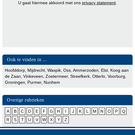
U gaat hiermee akkoord met ons
privacy statement
.
Ook te vinden in ...
Hoofddorp
,
Mijdrecht
,
Waspik
,
Oss
,
Ammerzoden
,
Elst
,
Koog aan
de Zaan
,
Vinkeveen
,
Zoetermeer
,
Streefkerk
,
Otterlo
,
Voorburg
,
Groningen
,
Purmer
,
Nunhem
Overige rubrieken
A
B
C
D
E
F
G
H
I
J
K
L
M
N
O
P
Q
R
S
T
U
V
W
X
Y
Z