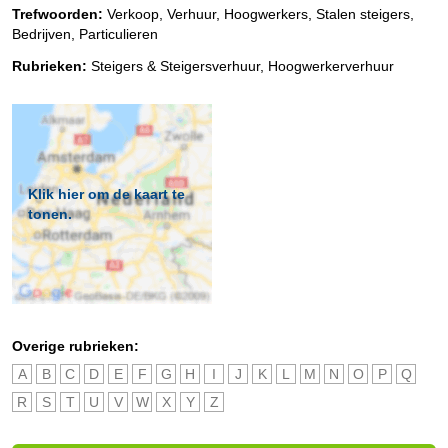
Trefwoorden:
Verkoop, Verhuur, Hoogwerkers, Stalen steigers,
Bedrijven, Particulieren
Rubrieken:
Steigers & Steigersverhuur
,
Hoogwerkerverhuur
Klik hier om de kaart te
tonen.
Overige rubrieken:
A
B
C
D
E
F
G
H
I
J
K
L
M
N
O
P
Q
R
S
T
U
V
W
X
Y
Z