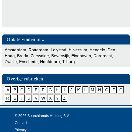
Ook te vinden in ...
Amsterdam
,
Rotterdam
,
Lelystad
,
Hilversum
,
Hengelo
,
Den
Haag
,
Breda
,
Zeewolde
,
Beverwijk
,
Eindhoven
,
Dordrecht
,
Zwolle
,
Enschede
,
Hoofddorp
,
Tilburg
Overige rubrieken
A
B
C
D
E
F
G
H
I
J
K
L
M
N
O
P
Q
R
S
T
U
V
W
X
Y
Z
© 2026 Searchtrends Holding B.V.
Contact
Privacy