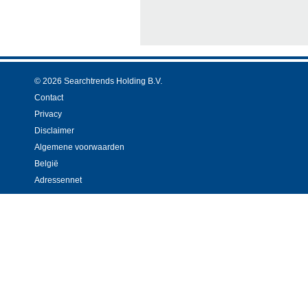
© 2026 Searchtrends Holding B.V.
Contact
Privacy
Disclaimer
Algemene voorwaarden
België
Adressennet