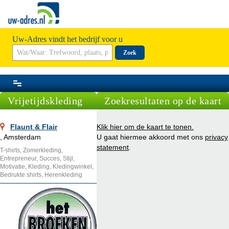
Uw-Adres vindt het bedrijf voor u
Zoek
Vrijetijdskleding
Zoekresultaten op de kaart
Flaunt & Flair
Klik hier om de kaart te tonen.
, Amsterdam
U gaat hiermee akkoord met ons
privacy
statement
.
T-shirts, Zomerkleding,
Entrepreneur, Succes, Stijl,
Motivatie, Kleding, Kledingwinkel,
Bedrukte shirts, Herenkleding