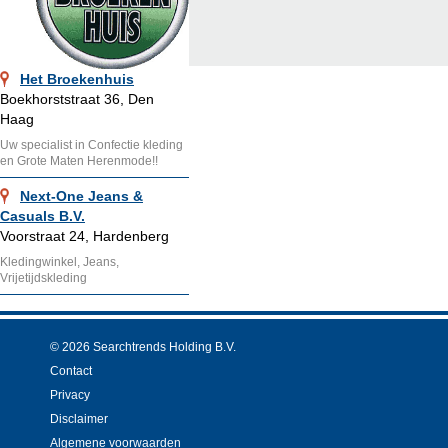
Het Broekenhuis
Boekhorststraat 36, Den
Haag
Uw specialist in Confectie kleding
en Grote Maten Herenmode!!
Next-One Jeans &
Casuals B.V.
Voorstraat 24, Hardenberg
Kledingwinkel, Jeans,
Vrijetijdskleding
© 2026 Searchtrends Holding B.V.
Contact
Privacy
Disclaimer
Algemene voorwaarden