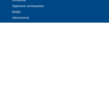
Disclaimer
Algemene voorwaarden
België
Adressennet