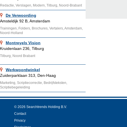
Redactie, Verslagen, Modern, Tilburg, Noord-Brabant
De Verwoording
Amsteldijk 92 B, Amsterdam
Trainingen, Folders, Brochures, Vertalers, Amsterdam,
Noord-Holland
Montreyels Vision
Kruidenlaan 236, Tilburg
Tilburg, Noord Brabant
Werkwoordwinkel
Zuiderparklaan 313, Den-Haag
Marketing, Scriptiecorrectie, Bedrijfsteksten,
Scriptiebegeleiding
© 2026 Searchtrends Holding B.V.
Contact
Privacy