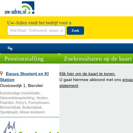
Uw-Adres vindt het bedrijf voor u
Zoek
Pensionstalling
Zoekresultaten op de kaart
Equus Stoeterij en KI
Klik hier om de kaart te tonen.
Station
U gaat hiermee akkoord met ons
priva
Oostzeedijk 1, Biervliet
statement
.
Kunstmatige insemidatie,
Geboortebegeleiding, Veulen,
Paarden, Pony's, Ponnylessen,
Binnenrijbak, Buitenrijbak,
Spuitplaats, Alleen kinderen