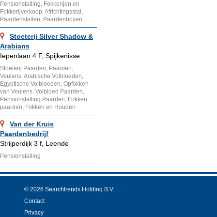
Pensionstalling, Fokkerijen en
Fokkerijverkoop, Africhtingsstal,
Paardenstallen, Paardenboxen
Stoeterij Silver Shadow &
Arabians
Iepenlaan 4 F, Spijkenisse
Stoeterij Paarden, Paarden,
Veulens, Arabische Volbloeden,
Egyptische Volbloeden, Opfokken
van Veulens, Volbloed Paarden,
Pensionstalling Paarden, Fokken
paarden, Fokken en Houden
Van der Kruis
Paardenbedrijf
Strijperdijk 3 f, Leende
Pensionstalling
© 2026 Searchtrends Holding B.V.
Contact
Privacy