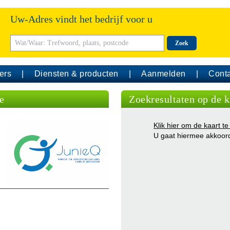
Uw-Adres vindt het bedrijf voor u
Zoek
ers
Diensten & producten
Aanmelden
Conta
e
Zoekresultaten op de k
Klik hier om de kaart te
U gaat hiermee akkoor