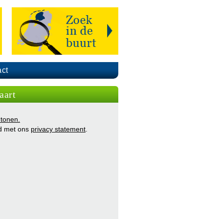
ct
aart
 tonen.
d met ons
privacy statement
.