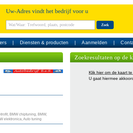
Uw-Adres vindt het bedrijf voor u
Zoek
ers
Diensten & producten
Aanmelden
Conta
Zoekresultaten op de k
Klik hier om de kaart te
U gaat hiermee akkoor
ofit, BMW chiptuning, BMW,
MW elektronica, Auto tuning