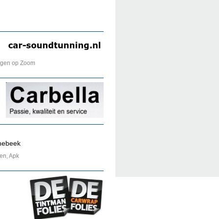
ergen op Zoom
nebeek
gen, Apk