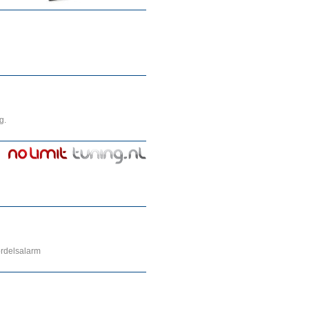
g.
ordelsalarm