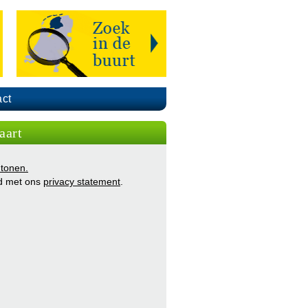
ct
aart
 tonen.
d met ons
privacy statement
.