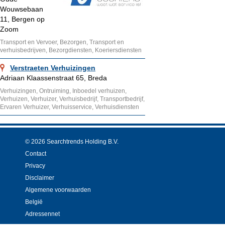
Wouwsebaan
11, Bergen op
Zoom
Transport en Vervoer, Bezorgen, Transport en
verhuisbedrijven, Bezorgdiensten, Koeriersdiensten
Verstraeten Verhuizingen
Adriaan Klaassenstraat 65, Breda
Verhuizingen, Ontruiming, Inboedel verhuizen,
Verhuizen, Verhuizer, Verhuisbedrijf, Transportbedrijf,
Ervaren Verhuizer, Verhuisservice, Verhuisdiensten
© 2026 Searchtrends Holding B.V.
Contact
Privacy
Disclaimer
Algemene voorwaarden
België
Adressennet