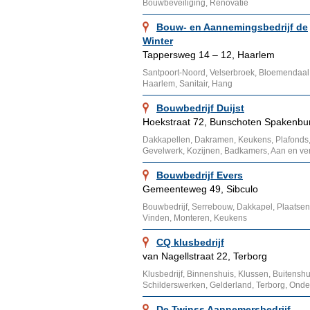
Bouwbeveiliging, Renovatie
Bouw- en Aannemingsbedrijf de
Winter
Tappersweg 14 – 12, Haarlem
Santpoort-Noord, Velserbroek, Bloemendaal
Haarlem, Sanitair, Hang
Bouwbedrijf Duijst
Hoekstraat 72, Bunschoten Spakenbu
Dakkapellen, Dakramen, Keukens, Plafonds
Gevelwerk, Kozijnen, Badkamers, Aan en v
Bouwbedrijf Evers
Gemeenteweg 49, Sibculo
Bouwbedrijf, Serrebouw, Dakkapel, Plaatsen
Vinden, Monteren, Keukens
CQ klusbedrijf
van Nagellstraat 22, Terborg
Klusbedrijf, Binnenshuis, Klussen, Buitenshu
Schilderswerken, Gelderland, Terborg, Onde
De Twinss Aannemersbedrijf