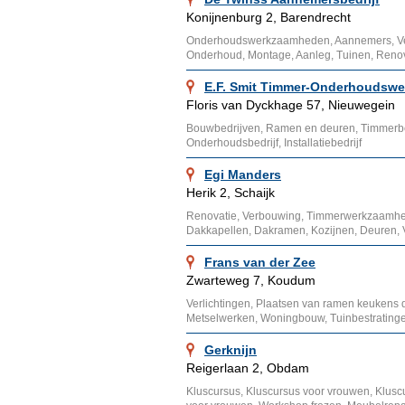
Konijnenburg 2, Barendrecht
Onderhoudswerkzaamheden, Aannemers, V
Onderhoud, Montage, Aanleg, Tuinen, Reno
E.F. Smit Timmer-Onderhoudswe
Floris van Dyckhage 57, Nieuwegein
Bouwbedrijven, Ramen en deuren, Timmerb
Onderhoudsbedrijf, Installatiebedrijf
Egi Manders
Herik 2, Schaijk
Renovatie, Verbouwing, Timmerwerkzaamhed
Dakkapellen, Dakramen, Kozijnen, Deuren, 
Frans van der Zee
Zwarteweg 7, Koudum
Verlichtingen, Plaatsen van ramen keukens
Metselwerken, Woningbouw, Tuinbestratinge
Gerknijn
Reigerlaan 2, Obdam
Kluscursus, Kluscursus voor vrouwen, Klusc