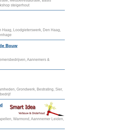
atie, Meubelrestauratie, Basis
kshop steigerhout
n Haag, Loodgieterswerk, Den Haag,
venhage
 de Bouw
emersbedrijven, Aannemers &
heden, Grondwerk, Bestrating, Sier,
bedrijf
ud
apellen, Warmond, Aannnemer Leiden,