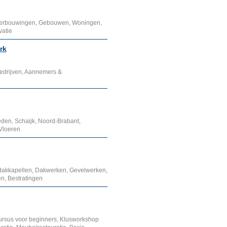
erbouwingen, Gebouwen, Woningen,
vatie
rk
edrijven, Aannemers &
en, Schaijk, Noord-Brabant,
Vloeren
 dakkapellen, Dakwerken, Gevelwerken,
n, Bestratingen
ursus voor beginners, Klusworkshop