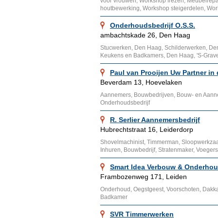
voor vrouwen, Workshop frezen, Meubelrepar
houtbewerking, Workshop steigerdelen, Wor
Onderhoudsbedrijf O.S.S.
ambachtskade 26, Den Haag
Stucwerken, Den Haag, Schilderwerken, De
Keukens en Badkamers, Den Haag, 'S-Gra
Paul van Prooijen Uw Partner in
Beverdam 13, Hoevelaken
Aannemers, Bouwbedrijven, Bouw- en Aann
Onderhoudsbedrijf
R. Serlier Aannemersbedrijf
Hubrechtstraat 16, Leiderdorp
Shovelmachinist, Timmerman, Sloopwerkzaam
Inhuren, Bouwbedrijf, Stratenmaker, Voegers
Smart Idea Verbouw & Onderho
Frambozenweg 171, Leiden
Onderhoud, Oegstgeest, Voorschoten, Dakk
Badkamer
SVR Timmerwerken