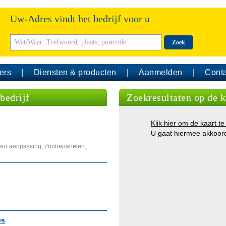
Uw-Adres vindt het bedrijf voor u
Zoek
ers
Diensten & producten
Aanmelden
Conta
edrijf
Zoekresultaten op de k
Klik hier om de kaart te
U gaat hiermee akkoor
erieur aanpassing, Zonnepanelen,
es