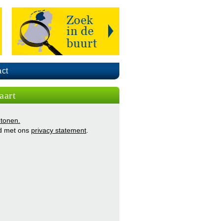
ct
aart
 tonen.
d met ons
privacy statement
.