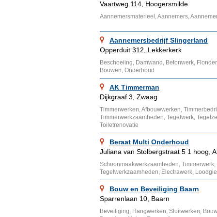
Vaartweg 114, Hoogersmilde
Aannemersmaterieel, Aannemers, Aannemer
Aannemersbedrijf Slingerland
Opperduit 312, Lekkerkerk
Beschoeiing, Damwand, Betonwerk, Flonders,
Bouwen, Onderhoud
AK Timmerman
Dijkgraaf 3, Zwaag
Timmerwerken, Afbouwwerken, Timmerbedri
Timmerwerkzaamheden, Tegelwerk, Tegelzet
Toiletrenovatie
Beraat Multi Onderhoud
Juliana van Stolbergstraat 5 1 hoog,
Schoonmaakwerkzaamheden, Timmerwerk, S
Tegelwerkzaamheden, Electrawerk, Loodgi
Bouw en Beveiliging Baarn
Sparrenlaan 10, Baarn
Beveiliging, Hangwerken, Sluitwerken, Bouw