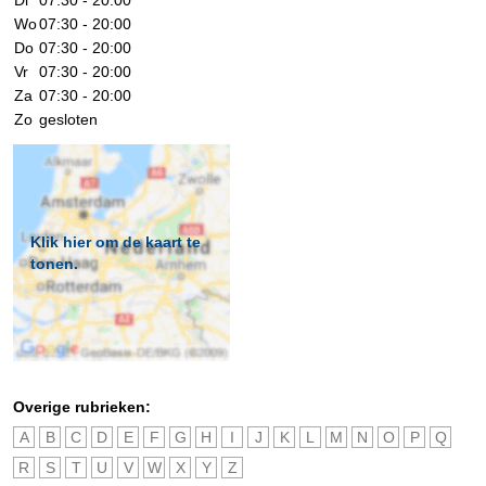
Wo
07:30 - 20:00
Do
07:30 - 20:00
Vr
07:30 - 20:00
Za
07:30 - 20:00
Zo
gesloten
Klik hier om de kaart te
tonen.
Overige rubrieken:
A
B
C
D
E
F
G
H
I
J
K
L
M
N
O
P
Q
R
S
T
U
V
W
X
Y
Z