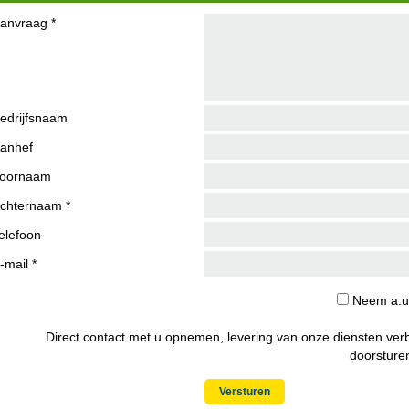
anvraag *
edrijfsnaam
anhef
oornaam
chternaam *
elefoon
-mail *
Neem a.u.
Direct contact met u opnemen, levering van onze diensten ver
doorsturen
Versturen