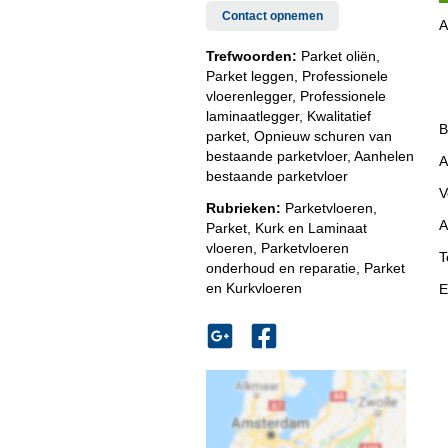
Contact opnemen
A
Trefwoorden:
Parket oliën,
Parket leggen, Professionele
vloerenlegger, Professionele
laminaatlegger, Kwalitatief
B
parket, Opnieuw schuren van
bestaande parketvloer, Aanhelen
A
bestaande parketvloer
V
Rubrieken:
Parketvloeren
,
A
Parket, Kurk en Laminaat
vloeren
,
Parketvloeren
T
onderhoud en reparatie
,
Parket
en Kurkvloeren
E