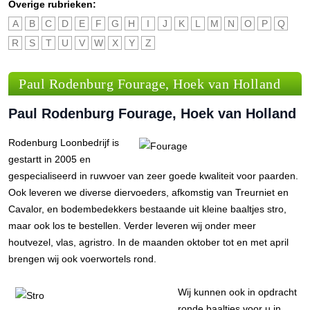
Overige rubrieken:
A
B
C
D
E
F
G
H
I
J
K
L
M
N
O
P
Q
R
S
T
U
V
W
X
Y
Z
Paul Rodenburg Fourage, Hoek van Holland
Paul Rodenburg Fourage, Hoek van Holland
Rodenburg Loonbedrijf is
gestartt in 2005 en
gespecialiseerd in ruwvoer van zeer goede kwaliteit voor paarden.
Ook leveren we diverse diervoeders, afkomstig van Treurniet en
Cavalor, en bodembedekkers bestaande uit kleine baaltjes stro,
maar ook los te bestellen. Verder leveren wij onder meer
houtvezel, vlas, agristro. In de maanden oktober tot en met april
brengen wij ook voerwortels rond.
Wij kunnen ook in opdracht
ronde baaltjes voor u in