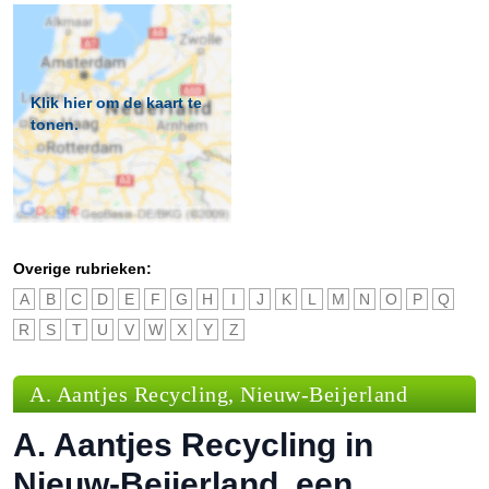
Klik hier om de kaart te
tonen.
Overige rubrieken:
A
B
C
D
E
F
G
H
I
J
K
L
M
N
O
P
Q
R
S
T
U
V
W
X
Y
Z
A. Aantjes Recycling, Nieuw-Beijerland
A. Aantjes Recycling in
Nieuw-Beijerland, een