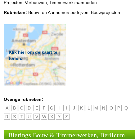
Projecten, Verbouwen, Timmerwerkzaamheden
Rubrieken:
Bouw- en Aannemersbedrijven
,
Bouwprojecten
Klik hier om de kaart te
tonen.
Overige rubrieken:
A
B
C
D
E
F
G
H
I
J
K
L
M
N
O
P
Q
R
S
T
U
V
W
X
Y
Z
Bierings Bouw & Timmerwerken, Berlicum