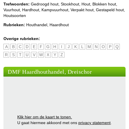
Trefwoorden:
Gedroogd hout, Stookhout, Hout, Blokken hout,
Vuurhout, Hardhout, Kampvuurhout, Verpakt hout, Gestapeld hout,
Houtsoorten
Rubrieken:
Houthandel
,
Haardhout
Overige rubrieken:
A
B
C
D
E
F
G
H
I
J
K
L
M
N
O
P
Q
R
S
T
U
V
W
X
Y
Z
DMF Haardhouthandel, Dreischor
Klik hier om de kaart te tonen.
U gaat hiermee akkoord met ons
privacy statement
.