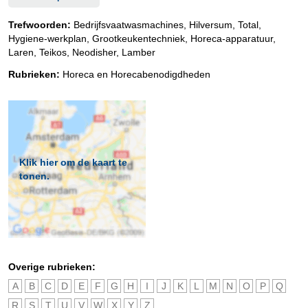
Trefwoorden:
Bedrijfsvaatwasmachines, Hilversum, Total,
Hygiene-werkplan, Grootkeukentechniek, Horeca-apparatuur,
Laren, Teikos, Neodisher, Lamber
Rubrieken:
Horeca en Horecabenodigdheden
Klik hier om de kaart te
tonen.
Overige rubrieken:
A
B
C
D
E
F
G
H
I
J
K
L
M
N
O
P
Q
R
S
T
U
V
W
X
Y
Z