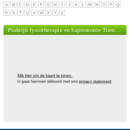
A
B
C
D
E
F
G
H
I
J
K
L
M
N
O
P
Q
R
S
T
U
V
W
X
Y
Z
Praktijk fysiotherapie en haptonomie Tieman, Apeldoorn
Klik hier om de kaart te tonen.
U gaat hiermee akkoord met ons
privacy statement
.