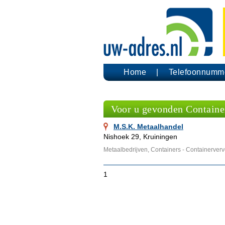
Home
Telefoonnumm
Voor u gevonden Container
M.S.K. Metaalhandel
Nishoek 29, Kruiningen
Metaalbedrijven, Containers - Containerverv
1