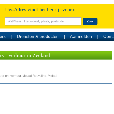
Uw-Adres vindt het bedrijf voor u
Zoek
ers
Diensten & producten
Aanmelden
Conta
s - verhuur in Zeeland
oer en -verhuur, Metaal Recycling, Metaal