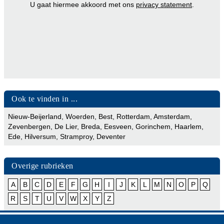
U gaat hiermee akkoord met ons
privacy statement
.
Ook te vinden in ...
Nieuw-Beijerland
,
Woerden
,
Best
,
Rotterdam
,
Amsterdam
,
Zevenbergen
,
De Lier
,
Breda
,
Eesveen
,
Gorinchem
,
Haarlem
,
Ede
,
Hilversum
,
Stramproy
,
Deventer
Overige rubrieken
A
B
C
D
E
F
G
H
I
J
K
L
M
N
O
P
Q
R
S
T
U
V
W
X
Y
Z