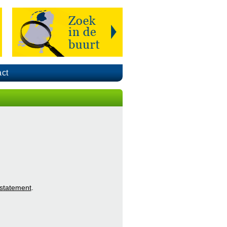
ct
 statement
.