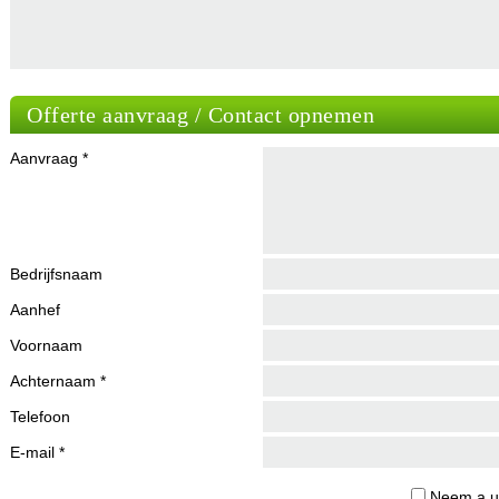
Offerte aanvraag / Contact opnemen
Aanvraag *
Bedrijfsnaam
Aanhef
Voornaam
Achternaam *
Telefoon
E-mail *
Neem a.u.