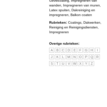
Gevelcoating, Impregneren van
wanden, Impregneren van muren,
Latex spuiten, Dakreiniging en
impregneren, Balkon coaten
Rubrieken:
Coatings
,
Dakwerken
,
Reiniging en Reinigingsdiensten
,
Impregneren
Overige rubrieken:
A
B
C
D
E
F
G
H
I
J
K
L
M
N
O
P
Q
R
S
T
U
V
W
X
Y
Z