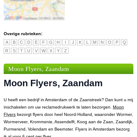
Overige rubrieken:
A
B
C
D
E
F
G
H
I
J
K
L
M
N
O
P
Q
R
S
T
U
V
W
X
Y
Z
Moon Flyers, Zaandam
Moon Flyers, Zaandam
U heeft een bedrijf in Amsterdam of de Zaanstreek? Dan kunt u mij
inschakelen om uw reclamedrukwerk te laten bezorgen.
Moon
Flyers
bezorgt flyers door heel Noord-Holland, waaronder Wormer,
Wormerveer, Krommenie, Assendelft, Koog aan de Zaan, Zaandijk,
Purmerend, Volendam en Beemster. Flyers in Amsterdam bezorg
ik al voor 6 cent per flyer.