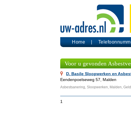
Home
Telefoonnumm
Voor u gevonden Asbestve
D. Basile Sloopwerken en Asbes
Eendenpoelseweg 57, Malden
Asbestsanering, Sloopwerken, Malden, Geld
1