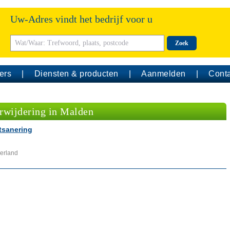
Uw-Adres vindt het bedrijf voor u
Zoek
ers
Diensten & producten
Aanmelden
Conta
rwijdering in Malden
tsanering
erland