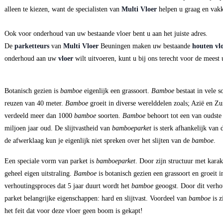
alleen te kiezen, want de specialisten van
Multi Vloer
helpen u graag en vak
Ook voor onderhoud van uw bestaande vloer bent u aan het juiste adres.
De
parketteurs
van
Multi Vloer
Beuningen maken uw bestaande
houten vl
onderhoud aan uw
vloer
wilt uitvoeren, kunt u bij ons terecht voor de meest
Botanisch gezien is
bamboe
eigenlijk een grassoort.
Bamboe
bestaat in vele s
reuzen van 40 meter.
Bamboe
groeit in diverse werelddelen zoals; Azië en Z
verdeeld meer dan 1000
bamboe
soorten.
Bamboe
behoort tot een van oudste
miljoen jaar oud. De slijtvastheid van
bamboeparket
is sterk afhankelijk van
de afwerklaag kun je eigenlijk niet spreken over het slijten van de
bamboe
.
Een speciale vorm van parket is
bamboeparket
. Door zijn structuur met karak
geheel eigen uitstraling.
Bamboe
is botanisch gezien een grassoort en groeit
verhoutingsproces dat 5 jaar duurt wordt het
bamboe
geoogst. Door dit verho
parket belangrijke eigenschappen: hard en slijtvast. Voordeel van
bamboe
is z
het feit dat voor deze vloer geen boom is gekapt!