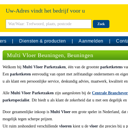
Uw-Adres vindt het bedrijf voor u
Zoek
ers
Diensten & producten
Aanmelden
Conta
Multi Vloer Beuningen, Beuningen
Welkom bij
Multi Vloer Parketzaken
, één van de grootste
parketketens
van
Een
parketketen
eenvoudig van opzet met zelfstandige ondernemers en eige
u als klant een persoonlijke service, deskundig advies, maatwerk, kwaliteit en
Alle
Multi Vloer
Parketzaken
zijn aangesloten bij de
Centrale Brancheve
parketspecialist
. Dit biedt u als klant de zekerheid dat u met een degelijk en
Door gezamenlijke inkoop is
Multi Vloer
een grote speler in Nederland, dat
mogelijk tegen scherpe prijzen.
Uit ruim zeshonderd verschillende
vloeren
kiest u de
vloer
die precies bij u 