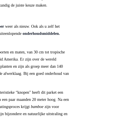
kundig de juiste keuze maken.
oer
weer als nieuw. Ook als u zelf het
 uiteenlopende
onderhoudsmiddelen.
oorten en maten, van 30 cm tot tropische
uid Amerika. Er zijn over de wereld
 planten en zijn als groep meer dan 140
 de afwerklaag. Bij een goed onderhoud van
teristieke “knopen” heeft dit parket een
 in een paar maanden 20 meter hoog. Na een
utingsproces krijgt
bamboe
zijn voor
ijn bijzondere en natuurlijke uitstraling en