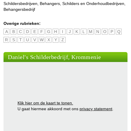
Schildersbedrijven
,
Behangers
,
Schilders en Onderhoudbedrijven
,
Behangersbedrijf
Overige rubrieken:
A
B
C
D
E
F
G
H
I
J
K
L
M
N
O
P
Q
R
S
T
U
V
W
X
Y
Z
Daniel's Schilderbedrijf, Krommenie
Klik hier om de kaart te tonen.
U gaat hiermee akkoord met ons
privacy statement
.