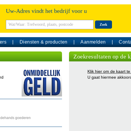
Uw-Adres vindt het bedrijf voor u
Zoek
ers
Diensten & producten
Aanmelden
Conta
Zoekresultaten op de k
Klik hier om de kaart te
rd
U gaat hiermee akkoor
eedehands goederen