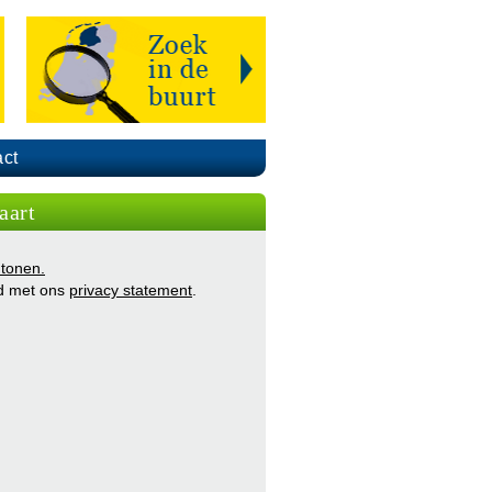
ct
aart
 tonen.
d met ons
privacy statement
.