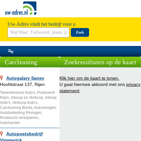
Uw-Adres vindt het bedrijf voor u
Zoek
Carcleaning
Zoekresultaten op de kaart
Autogalary Sanev
Klik hier om de kaart te tonen.
Hoofdstraat 137, Rijen
U gaat hiermee akkoord met ons
privacy
statement
.
Tweedehands Auto's, Poetswerk
Rijen, Inkoop en Verkoop, Inkoop
Auto's, Verkoop Auto's,
Carcleaning Breda, Autoreinigen,
Autobekleding Reinigen,
Rooklucht verwijderen,
Autohandel
Autopoetsbedrijf
Vimmerick