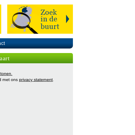
ct
aart
 tonen.
d met ons
privacy statement
.