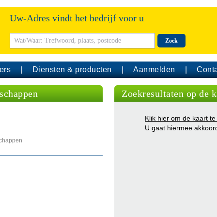
Uw-Adres vindt het bedrijf voor u
Zoek
ers
Diensten & producten
Aanmelden
Conta
dschappen
Zoekresultaten op de k
Klik hier om de kaart te
U gaat hiermee akkoor
schappen