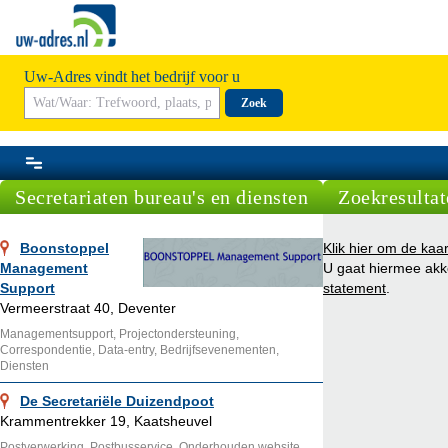
Uw-Adres vindt het bedrijf voor u
Zoek
Secretariaten bureau's en diensten
Zoekresultat
Boonstoppel
Klik hier om de kaar
Management
U gaat hiermee ak
Support
statement
.
Vermeerstraat 40, Deventer
Managementsupport, Projectondersteuning,
Correspondentie, Data-entry, Bedrijfsevenementen,
Diensten
De Secretariële Duizendpoot
Krammentrekker 19, Kaatsheuvel
Postverwerking, Postbusservice, Onderhouden website,