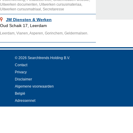
Uitwerken documenten, Uitwerken cursusmateriaa,
Uitwerken cursusmatriaal, Secretaresse
JM Diensten & Werken
Oud Schaik 17, Leerdam
Leerdam, Vianen, Asperen, Gorinchem, Geldermalsen.
© 2026 Searchtrends Holding B.V.
Contact
Privacy
Disclaimer
Algemene voorwaarden
België
Adressennet