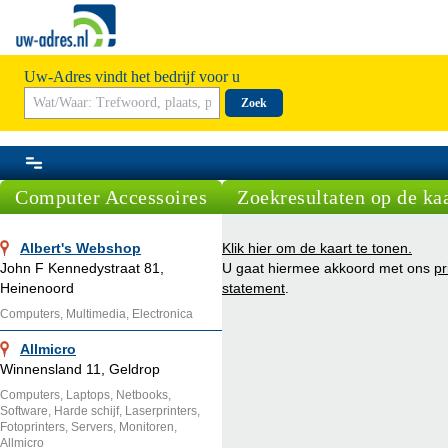
Uw-Adres vindt het bedrijf voor u
Zoek
Computer Accessoires
Zoekresultaten op de ka
Albert's Webshop
Klik hier om de kaart te tonen.
John F Kennedystraat 81,
U gaat hiermee akkoord met ons
pr
Heinenoord
statement
.
Computers, Multimedia, Electronica
Allmicro
Winnensland 11, Geldrop
Computers, Laptops, Netbooks,
Software, Harde schijf, Laserprinters,
Fotoprinters, Servers, Monitoren,
Allmicro