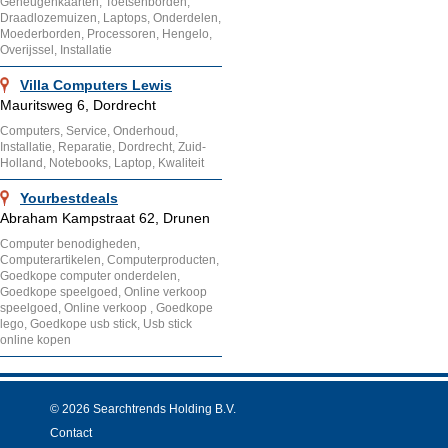
Geheugenkaarten, Toetsenborden,
Draadlozemuizen, Laptops, Onderdelen,
Moederborden, Processoren, Hengelo,
Overijssel, Installatie
Villa Computers Lewis
Mauritsweg 6, Dordrecht
Computers, Service, Onderhoud,
Installatie, Reparatie, Dordrecht, Zuid-
Holland, Notebooks, Laptop, Kwaliteit
Yourbestdeals
Abraham Kampstraat 62, Drunen
Computer benodigheden,
Computerartikelen, Computerproducten,
Goedkope computer onderdelen,
Goedkope speelgoed, Online verkoop
speelgoed, Online verkoop , Goedkope
lego, Goedkope usb stick, Usb stick
online kopen
© 2026 Searchtrends Holding B.V.
Contact