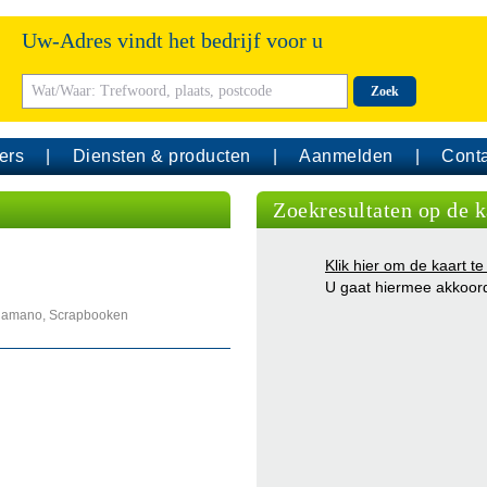
Uw-Adres vindt het bedrijf voor u
Zoek
ers
Diensten & producten
Aanmelden
Conta
Zoekresultaten op de k
Klik hier om de kaart te
U gaat hiermee akkoor
rgamano, Scrapbooken