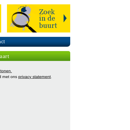
ct
aart
 tonen.
d met ons
privacy statement
.