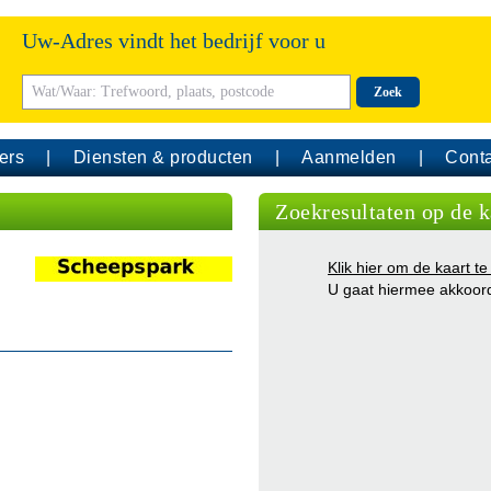
Uw-Adres vindt het bedrijf voor u
Zoek
ers
Diensten & producten
Aanmelden
Conta
Zoekresultaten op de k
Klik hier om de kaart te
U gaat hiermee akkoor