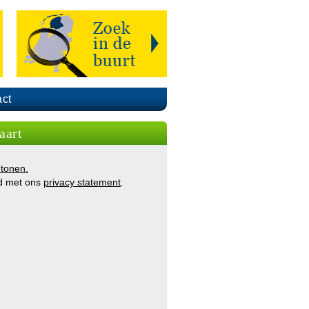
ct
aart
 tonen.
d met ons
privacy statement
.