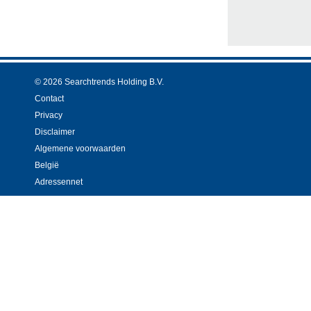
© 2026 Searchtrends Holding B.V.
Contact
Privacy
Disclaimer
Algemene voorwaarden
België
Adressennet