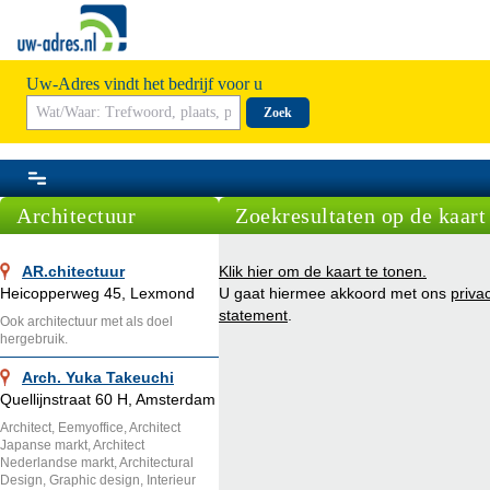
Uw-Adres vindt het bedrijf voor u
Zoek
Architectuur
Zoekresultaten op de kaart
AR.chitectuur
Klik hier om de kaart te tonen.
Heicopperweg 45, Lexmond
U gaat hiermee akkoord met ons
priva
statement
.
Ook architectuur met als doel
hergebruik.
Arch. Yuka Takeuchi
Quellijnstraat 60 H, Amsterdam
Architect, Eemyoffice, Architect
Japanse markt, Architect
Nederlandse markt, Architectural
Design, Graphic design, Interieur